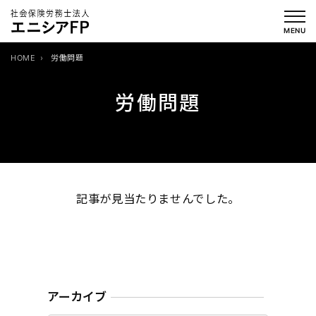
内
容
MENU
を
HOME
労働問題
ス
キ
労働問題
ッ
プ
記事が見当たりませんでした。
アーカイブ