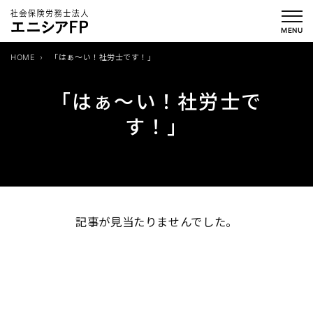
内
容
MENU
を
HOME
「はぁ～い！社労士です！」
ス
キ
「はぁ～い！社労士で
ッ
す！」
プ
記事が見当たりませんでした。